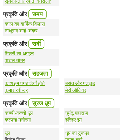
सूर्यकान्त त्रिपाठी 'निराला'
प्रकृति और
समय
काल का वार्षिक विलास
नाथूराम शर्मा 'शंकर'
प्रकृति और
सर्दी
मिसरी सा अगहन
पारुल तोमर
प्रकृति और
सहजता
काश हम पगडंडियाँ होते
बसंत और पतझड़
कुमार रवीन्द्र
मेरी ऑलिवर
प्रकृति और
सूरज धूप
कच्ची-कच्ची धूप
घुमंतू महाराज
कल्पना मनोरमा
हरिहर झा
धूप
धूप का टुकड़ा
विनोद निगम
ममता शर्मा