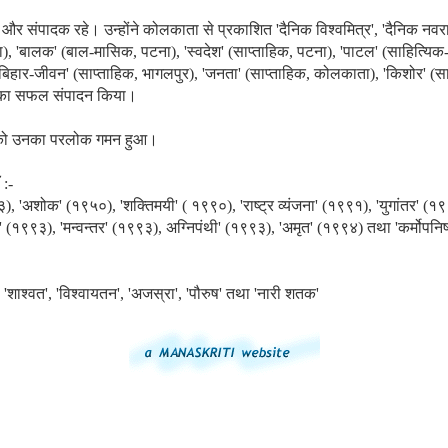
ि और संपादक रहे। उन्होंने कोलकाता से प्रकाशित 'दैनिक विश्वमित्र', 'दैनिक नवराष
ा), 'बालक' (बाल-मासिक, पटना), 'स्वदेश' (साप्ताहिक, पटना), 'पाटल' (साहित्यि
बिहार-जीवन' (साप्ताहिक, भागलपुर), 'जनता' (साप्ताहिक, कोलकाता), 'किशोर' (सा
 का सफल संपादन किया।
 को उनका परलोक गमन हुआ।
 :-
), 'अशोक' (१९५०), 'शक्तिमयी' ( १९९०), 'राष्ट्र व्यंजना' (१९९१), 'युगांतर' (१
 (१९९३), 'मन्वन्तर' (१९९३), अग्निपंथी' (१९९३), 'अमृत' (१९९४) तथा 'कर्मोपन
', 'शाश्वत', 'विश्वायतन', 'अजस्रा', 'पौरुष' तथा 'नारी शतक'