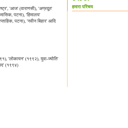
हमारा परिचय
्ट्र', 'आज' (वाराणसी), 'अग्रदूत'
क-मासिक, पटना), 'हिमालय'
प्ताहिक, पटना), 'नवीन बिहार' आदि
९९१), 'लोकायन' (१९९२), युवा-ज्योति'
िषद' (१९९४)