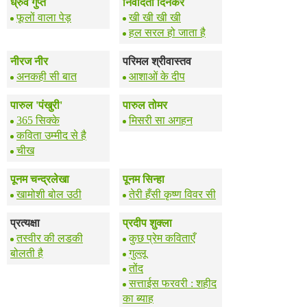
ध्रुव गुप्त
निवेदिता दिनकर
फूलों वाला पेड़
खी खी खी खी
हल सरल हो जाता है
नीरज नीर
परिमल श्रीवास्तव
अनकही सी बात
आशाओं के दीप
पारुल 'पंखुरी'
पारुल तोमर
365 सिक्के
मिसरी सा अगहन
कविता उम्मीद से है
चीख
पूनम चन्द्रलेखा
पूनम सिन्हा
खामोशी बोल उठी
तेरी हँसी कृष्ण विवर सी
प्रत्यक्षा
प्रदीप शुक्ला
तस्वीर की लडकी
कुछ प्रेम कविताएँ
बोलती है
गुल्लू
तोंद
सत्ताईस फरवरी : शहीद
का ब्याह