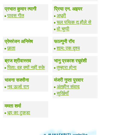
प्रभात कुमार त्यागी
प्रिया एन. अइयर
पावस गीत
अधूरी
चल पथिक तू हौले से
वो चुप्पी
प्रेमरंजन अनिमेष
फाल्गुनी रॉय
छाता
शाम: एक दृश्य
ब्रज श्रीवास्तव
भानु प्रकाश रघुवंशी
पिता: वह क्यों नहीं रुके
तुम्हारा होना
भावना सक्सैना
मंजरी गुप्ता पुरवार
नव ऊर्जा राग
अंतहीन संवाद
सुर्खियाँ
ममता शर्मा
धूप का टुकड़ा