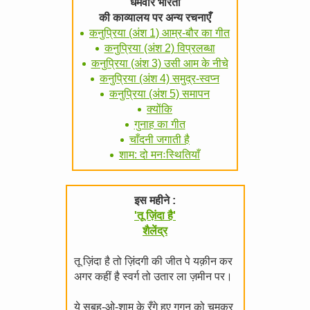
धर्मवीर भारती
की काव्यालय पर अन्य रचनाएँ
कनुप्रिया (अंश 1) आम्र-बौर का गीत
कनुप्रिया (अंश 2) विप्रलब्धा
कनुप्रिया (अंश 3) उसी आम के नीचे
कनुप्रिया (अंश 4) समुद्र-स्वप्न
कनुप्रिया (अंश 5) समापन
क्योंकि
गुनाह का गीत
चाँदनी जगाती है
शाम: दो मनःस्थितियाँ
इस महीने :
'तू ज़िंदा है'
शैलेंद्र
तू ज़िंदा है तो ज़िंदगी की जीत पे यक़ीन कर
अगर कहीं है स्वर्ग तो उतार ला ज़मीन पर।
ये सुबह-ओ-शाम के रँगे हुए गगन को चूमकर