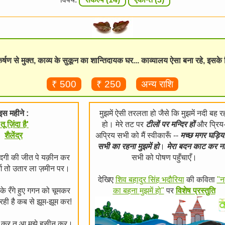
विकर्षण से मुक्त, काव्य के सुकून का शान्तिदायक घर... काव्यालय ऐसा बना रहे, इसक
₹ 500
₹ 250
अन्य राशि
इस महीने :
मुझमें ऐसी तरलता हो जैसे कि मुझमें नदी बह र
'तू ज़िंदा है'
हो। मेरे तट पर
टीलों पर मन्दिर हों
और प्रिय
शैलेंद्र
अप्रिय सभी को मैं स्वीकारूँ --
मच्छ मगर घड़िय
सभी का रहना मुझमें हो
।
मेरा बदन काट कर नहर
ज़िंदगी की जीत पे यक़ीन कर
सभी को पोषण पहुँचाएँ।
र्ग तो उतार ला ज़मीन पर।
देखिए
शिव बहादुर सिंह भदौरिया
की कविता
"न
के रँगे हुए गगन को चूमकर
का बहना मुझमें हो"
पर
विशेष प्रस्तुति
 रही है कब से झूम-झूम कर!
ार कर तू आ मुझे हसीन कर।