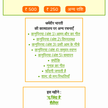
₹ 500
₹ 250
अन्य राशि
धर्मवीर भारती
की काव्यालय पर अन्य रचनाएँ
कनुप्रिया (अंश 1) आम्र-बौर का गीत
कनुप्रिया (अंश 2) विप्रलब्धा
कनुप्रिया (अंश 3) उसी आम के नीचे
कनुप्रिया (अंश 4) समुद्र-स्वप्न
कनुप्रिया (अंश 5) समापन
क्योंकि
गुनाह का गीत
चाँदनी जगाती है
शाम: दो मनःस्थितियाँ
इस महीने :
'तू ज़िंदा है'
शैलेंद्र