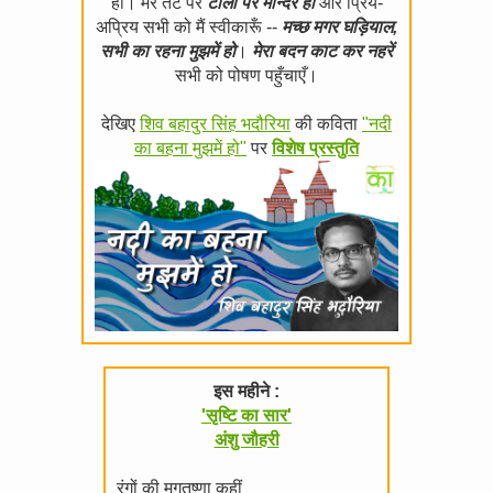
हो। मेरे तट पर
टीलों पर मन्दिर हों
और प्रिय-
अप्रिय सभी को मैं स्वीकारूँ --
मच्छ मगर घड़ियाल,
सभी का रहना मुझमें हो
।
मेरा बदन काट कर नहरें
सभी को पोषण पहुँचाएँ।
देखिए
शिव बहादुर सिंह भदौरिया
की कविता
"नदी
का बहना मुझमें हो"
पर
विशेष प्रस्तुति
इस महीने :
'सृष्टि का सार'
अंशु जौहरी
रंगों की मृगतृष्णा कहीं