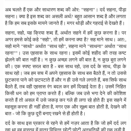
अब चलते हैं एक और साधारण शब्द की ओर: "सहना"। दर्द सहना, पीड़ा
सहना। क्या है इस शब्द का असली अर्थ? बहुत आसान शब्द है और लगता
है कि हम सब इसके मायने जानते हैं। मगर थोड़ी और गहराई से देखते हैं।
सहना, सहो, यह क्रिया शब्द हैं, अर्थात सहने में हमें कुछ करना है। पर
अगर हमसे कोई कहे "सहो", तो हमें करना क्या है? सह माने साथ। अत:,
सहो माने "साथो" अर्थात "साथ रहो", सहना माने "साथना" अर्थात "साथ
रहना""। उस एहसास के साथ रहना। इसमें कोई शहीद की तरह कष्ट
झेलने की बात नहीं है। न कुछ अच्छा लगने की बात है, न कुछ बुरा लगने
की। एक स्पष्ट सरल बात है - बस साथ रहो, उस दर्द के साथ, पीड़ा के
साथ रहो। जब हम सच में अपने एहसास के साथ बस बैठते हैं, न तो उससे
छुटकारा पाने को छटपटाते हैं और न ही उसे गले लगाते हैं, बस सिर्फ साथ
बैठते हैं, तब वही एहसास रंग बदल कर हमें दिखाई देता है। उसमें निहित
किसी धन को हम प्राप्त करते हैं। बल्कि जब उसे भगा देने की कोशिश
करते हैं तो असल में उसे जकड़ कर गले ही लगा रहे होते हैं! इस सहने में
महसूस करना ही नहीं होता है, मगर एक और सूक्ष्म बात होती है, देखने की
बात - जो कि कुछ दूरी बनाए रखने से ही होती है।
दर्द के साथ इस प्रकार से रहने से हमें नज़र आता है कि जो हमें दर्द लग
रहा था वह वास्तव में मात्र विभिन्न छोटी छोटी अनुभूतियों की एक लड़ी है,