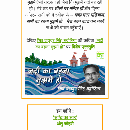
मुझमें ऐसी तरलता हो जैसे कि मुझमें नदी बह रही
हो। मेरे तट पर
टीलों पर मन्दिर हों
और प्रिय-
अप्रिय सभी को मैं स्वीकारूँ --
मच्छ मगर घड़ियाल,
सभी का रहना मुझमें हो
।
मेरा बदन काट कर नहरें
सभी को पोषण पहुँचाएँ।
देखिए
शिव बहादुर सिंह भदौरिया
की कविता
"नदी
का बहना मुझमें हो"
पर
विशेष प्रस्तुति
इस महीने :
'सृष्टि का सार'
अंशु जौहरी