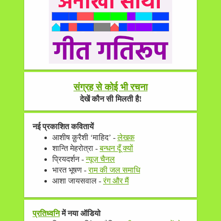
संग्रह से कोई भी रचना
देखें कौन सी मिलती है!
नई प्रकाशित कवितायें
आशीष क़ुरैशी ‘माहिद’ -
लेखक
शान्ति मेहरोत्रा -
बन्धन दूँ क्यों
प्रियदर्शन -
न्यूज़ चैनल
भारत भूषण -
राम की जल समाधि
आशा जायसवाल -
रंग और मैं
प्रतिध्वनि
में नया ऑडियो