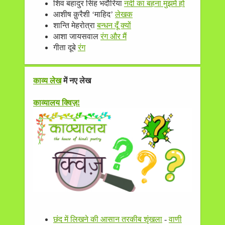
शिव बहादुर सिंह भदौरिया
नदी का बहना मुझमें हो
आशीष क़ुरैशी ‘माहिद’
लेखक
शान्ति मेहरोत्रा
बन्धन दूँ क्यों
आशा जायसवाल
रंग और मैं
गीता दूबे
रंग
काव्य लेख
में नए लेख
काव्यालय क्विज़!
छंद में लिखने की आसान तरकीब शृंखला
-
वाणी